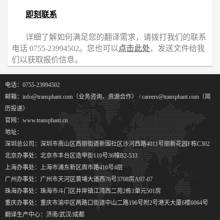
即刻联系
详细了解如何满足您的翻译需求，请拨打我们的联系
电话 0755-23994502。您也可以
点击此处
，发送文件给我
们以获取报价信息。
电话：0755-23994502
邮箱：info@transphant.com（业务咨询、资源合作） / careers@transphant.com（简
历投递）
官网：www.transphant.cn
地址：
深圳总公司：深圳市南山区西丽街道新围社区沙河西路4011号丽新花园F栋C302
北京办事处：北京市丰台区造甲街110号36幢B2-533
上海办事处：上海市浦东新区周市路416号4层
广州办事处：广州市天河区黄埔大道西76号3708房A97-07
珠海办事处：珠海市斗门区井岸镇江湾西二苑2栋1单元501房
重庆办事处：重庆市渝中区两路口街道中山二路196号附2号港天大厦6楼6064号
翻译生产中心：济南/武汉/成都