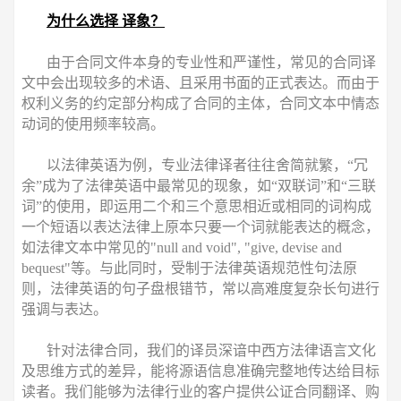
为什么选择 译象？
由于合同文件本身的专业性和严谨性，常见的合同译
文中会出现较多的术语、且采用书面的正式表达。而由于
权利义务的约定部分构成了合同的主体，合同文本中情态
动词的使用频率较高。
以法律英语为例，专业法律译者往往舍简就繁，“冗
余”成为了法律英语中最常见的现象，如“双联词”和“三联
词”的使用，即运用二个和三个意思相近或相同的词构成
一个短语以表达法律上原本只要一个词就能表达的概念，
如法律文本中常见的"null and void", "give, devise and
bequest"等。与此同时，受制于法律英语规范性句法原
则，法律英语的句子盘根错节，常以高难度复杂长句进行
强调与表达。
针对法律合同，我们的译员深谙中西方法律语言文化
及思维方式的差异，能将源语信息准确完整地传达给目标
读者。我们能够为法律行业的客户提供公证合同翻译、购