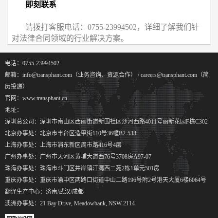
即刻联系
请拨打客服电话：0755-23994502，详细了解我们针
对法律合同领域的行业解决方案。
电话：0755-23994502
邮箱：info@transphant.com（业务咨询、资源合作） / careers@transphant.com（简
历投递）
官网：www.transphant.cn
地址：
深圳总公司：深圳市南山区西丽街道新围社区沙河西路4011号丽新花园F栋C302
北京办事处：北京市丰台区造甲街110号36幢B2-533
上海办事处：上海市浦东新区周市路416号4层
广州办事处：广州市天河区黄埔大道西76号3708房A97-07
珠海办事处：珠海市斗门区井岸镇江湾西二苑2栋1单元501房
重庆办事处：重庆市渝中区两路口街道中山二路196号附2号港天大厦6楼6064号
翻译生产中心：济南/武汉/成都
澳洲办事处：21 Bay Drive, Meadowbank, NSW 2114