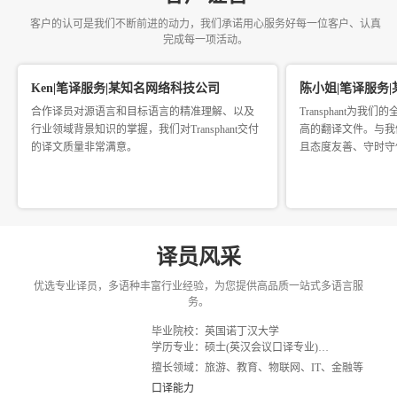
客户证言
客户的认可是我们不断前进的动力，我们承诺用心服务好每一位客户、认真
完成每一项活动。
Ken|笔译服务|某知名网络科技公司
陈小姐|笔译服务
合作译员对源语言和目标语言的精准理解、以及
Transphant为
行业领域背景知识的掌握，我们对Transphant交付
高的翻译文件。与我
的译文质量非常满意。
且态度友善、守时守
译员风采
优选专业译员，多语种丰富行业经验，为您提供高品质一站式多语言服
务。
毕业院校：英国诺丁汉大学
学历专业：硕士(英汉会议口译专业)