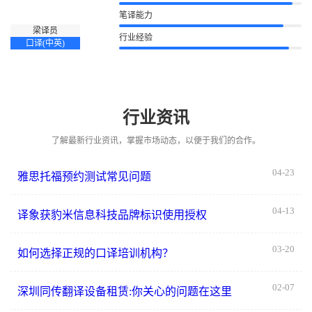
语言证书：
擅长领域：旅游、教育、物联网、IT、金融等
英语专业八级、雅思
口译能力
笔译能力
梁译员
行业经验
口译(中英)
行业资讯
了解最新行业资讯，掌握市场动态，以便于我们的合作。
04-23
雅思托福预约测试常见问题
04-13
译象获豹米信息科技品牌标识使用授权
03-20
如何选择正规的口译培训机构？