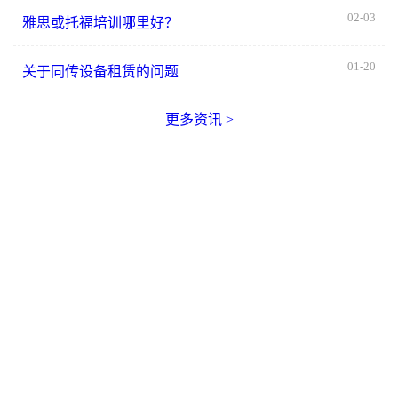
02-07
深圳同传翻译设备租赁:你关心的问题在这里
02-03
雅思或托福培训哪里好？
01-20
关于同传设备租赁的问题
更多资讯 >
电话：0755-23994502
邮箱：info@transphant.com（业务咨询、资源合作） / careers@transphant.com（简
历投递）
官网：www.transphant.cn
地址：
深圳总公司：深圳市南山区西丽街道新围社区沙河西路4011号丽新花园F栋C302
北京办事处：北京市丰台区造甲街110号36幢B2-533
上海办事处：上海市浦东新区周市路416号4层
广州办事处：广州市天河区黄埔大道西76号3708房A97-07
珠海办事处：珠海市斗门区井岸镇江湾西二苑2栋1单元501房
重庆办事处：重庆市渝中区两路口街道中山二路196号附2号港天大厦6楼6064号