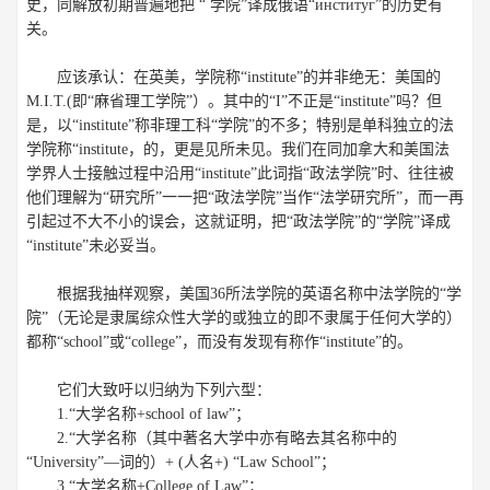
史，同解放初期普遍地把 “ 学院”译成俄语“институг”的历史有
关。
应该承认：在英美，学院称“institute”的并非绝无：美国的
M.I.T.(即“麻省理工学院”）。其中的“I”不正是“institute”吗？但
是，以“institute”称非理工科“学院”的不多；特别是单科独立的法
学院称“institute，的，更是见所未见。我们在同加拿大和美国法
学界人士接触过程中沿用“institute”此词指“政法学院”时、往往被
他们理解为“研究所”一一把“政法学院”当作“法学研究所”，而一再
引起过不大不小的误会，这就证明，把“政法学院”的“学院”译成
“institute”未必妥当。
根据我抽样观察，美国36所法学院的英语名称中法学院的“学
院”（无论是隶属综众性大学的或独立的即不隶属于任何大学的）
都称“school”或“college”，而没有发现有称作“institute”的。
它们大致吁以归纳为下列六型：
1.“大学名称+school of law”；
2.“大学名称（其中著名大学中亦有略去其名称中的
“University”—词的）+ (人名+) “Law School”；
3.“大学名称+College of Law”；