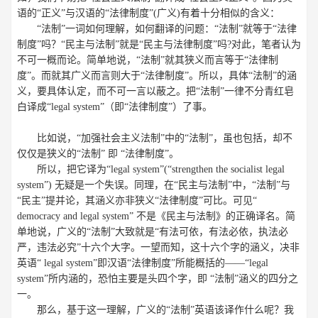
语的“正义”与汉语的“法律制度”(广义)有着十分相似的含义：
“法制”一词如何理解，如何翻译的问题：“法制”就等于“法律
制度”吗？“民主与法制”就是“民主与法律制度”吗?对此，笔者认为
不可一概而论。简单地说，“法制”就其狭义而言等于“法律制
度”。而就其广义而言则大于“法律制度”。所以，具体“法制”的涵
义，要具体认定，而不可一言以蔽之。把“法制”一律不分青红皂
白译成“legal system”（即“法律制度”）了事。
比如说，“加强社会主义法制”中的“法制”，虽也包括，却不
仅仅是狭义的“法制” 即 “法律制度”。
所以，把它译为“legal system”(“strengthen the socialist legal
system”) 无疑是一个失误。同理，在“民主与法制”中，“法制”与
“民主”提并论，其涵义亦非狭义“法律制度”可比。可见“
democracy and legal system” 不是《民主与法制》的正确译名。简
单地说，广义的“法制”大致就是“有法可依，有法必依，执法必
严，违法必究”十六个大字。一望而知，这十六个字的涵义，决非
英语“ legal system”即汉语“法律制度”所能概括的——“legal
system”所内涵的，恐怕主要是头四个字，即 “法制”涵义的四分之
一。
那么，基于这一理解，广义的“法制”英语该译作什么呢？我