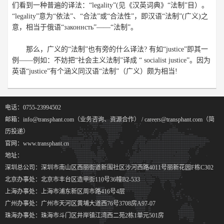
们看到一种普遍的译法：“legality”(见《汉英词典》“法制”目）。
“legality”意为“依法”、“合法”或“合法性”，即汉语“法制”(广义)之
意，相当于俄语“законнсть”——“法制”。
那么，广义的“法制”也有旁的什么译法? 有如“justice”即其一
例——例如：不妨把“社会主义法制”译成 “ socialist justice”。因为
英语“justice”有个涵义同汉语“法制”（广义）颇为相当!
电话：0755-23994502
邮箱：info@transphant.com（业务咨询、资源合作） / careers@transphant.com（简
历投递）
官网：www.transphant.cn
地址：
深圳总公司：深圳市南山区西丽街道新围社区沙河西路4011号丽新花园F栋C302
北京办事处：北京市丰台区造甲街110号36幢B2-533
上海办事处：上海市浦东新区周市路416号4层
广州办事处：广州市天河区黄埔大道西76号3708房A97-07
珠海办事处：珠海市斗门区井岸镇江湾西二苑2栋1单元501房