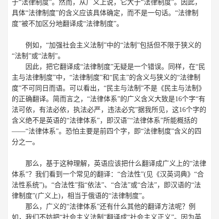
于“法律制度”。然而，从广义上说，它大于“法律制度”。因此，
具体“法律制度”的含义应该具体确定，而不是一句话。“法律制
度”被不加区分地翻译成“法律制度”。
例如，“加强社会主义法制”中的“法制”包括但不限于狭义的
“法制”或“法制”。
因此，把它翻译成“法律制度”无疑是一个错误。同样，在“民
主与法律制度”中，“法律制度”和“民主”的含义与狭义的“法律制
度”不可同日而语。可以看出，“民主与法制”不是《民主与法制》
的正确翻译。简而言之，“法律体系”的广义含义大致是16个字“有
法可依，有法必依，执法必严，违法必究”据我所见，这16个字的
含义绝不是英语的“法律体系”，即汉语"“法律体系”所能概括的
——“法律体系”。恐怕主要是前四个字，即“法律制度”含义的四
分之一。
那么，基于这种理解，英语应该把什么翻译成广义上的“法律
体系”？我们看到一个常见的翻译：“合法性”(见《汉英词典》“合
法性系统”)。“合法性”指“依法”、“合法”或“合法”，即汉语的“法
律制度”(广义上)，相当于俄语的“法律制度”。
那么，广义的“法律体系”还有什么其他的翻译方法呢？例
如，我们不妨把“社会主义法制”翻译成“社会主义正义”。因为英