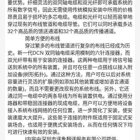
要优势。纤细灵活的双同轴电缆和双光纤即可承载系统的
所有数字信号，因此无需使用传统模拟安装中所用的价格
昂贵且易于损坏的多芯电缆。电缆和光纤可以轻而易举地
穿过现有的布线管道和电缆导管。它们可以同时承载多达
32个高品质的馈送通道和32个高品质的传播通道。
简单方便的布线
穿过繁多的布线管道进行复杂的布线已经成为历
史。新一代DCN 双同轴电缆采用模制的六针连接器，而
双光纤带有易于安装的连接器。这两种电缆用于将信号输
送到系统中的所有装置，并且可在任意一点搭线以接入附
加设备(树形拓扑)。通过这种方法，用户可在以后对系统
容量进行灵活的扩展(例如添加其他装置或增加语言通道
的数量)，而且不需要更改现有的系统布线。另外，它还
通过同一电缆中的两条导线为所有装置供电。通过使用分
路器和带稳固连接器的现成电缆，用户可以方便地将设备
接入系统布线网络的任何位置，进一步简化了安装，使安
装速度大大提升。这些易于连接的附件既适用于固定式安
装场合，也适用于便携式安装场合，从而在任何情况下均
可进行快速有效的安装。
!内容由深圳市译象翻译服务有限公司提供。