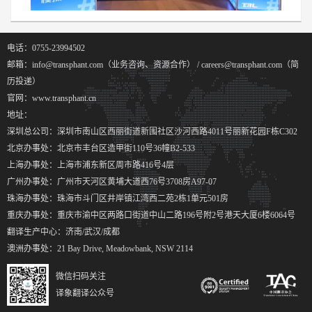
电话：0755-23994502
邮箱：info@transphant.com（业务咨询、资源合作） / careers@transphant.com（简
历投递）
官网：www.transphant.cn
地址：
深圳总公司：深圳市南山区西丽街道新围社区沙河西路4011号丽新花园F栋C302
北京办事处：北京市丰台区造甲街110号36幢B2-533
上海办事处：上海市浦东新区周市路416号4层
广州办事处：广州市天河区黄埔大道西76号3708房A97-07
珠海办事处：珠海市斗门区井岸镇江湾西二苑2栋1单元501房
重庆办事处：重庆市渝中区两路口街道中山二路196号附2号港天大厦6楼6064号
翻译生产中心：济南/武汉/成都
澳洲办事处：21 Bay Drive, Meadowbank, NSW 2114
微信扫码关注
译象翻译公众号