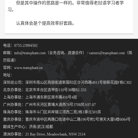
但是其中操作的思路是一样的。非常值得老挝语学习者学
习。
认真体会是个提高效率好套路。
电话：0755-23994502
邮箱：info@transphant.com（业务咨询、资源合作） / careers@transphant.com（简
历投递）
官网：www.transphant.cn
地址：
深圳总公司：深圳市南山区西丽街道新围社区沙河西路4011号丽新花园F栋C302
北京办事处：北京市丰台区造甲街110号36幢B2-533
上海办事处：上海市浦东新区周市路416号4层
广州办事处：广州市天河区黄埔大道西76号3708房A97-07
珠海办事处：珠海市斗门区井岸镇江湾西二苑2栋1单元501房
重庆办事处：重庆市渝中区两路口街道中山二路196号附2号港天大厦6楼6064号
翻译生产中心：济南/武汉/成都
澳洲办事处：21 Bay Drive, Meadowbank, NSW 2114