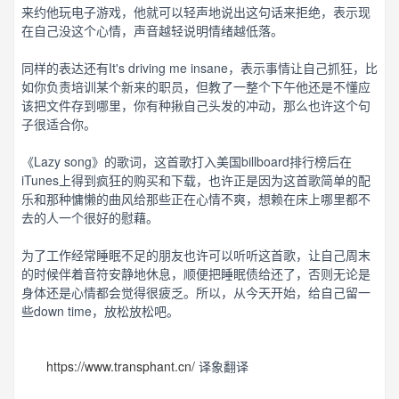
来约他玩电子游戏，他就可以轻声地说出这句话来拒绝，表示现
在自己没这个心情，声音越轻说明情绪越低落。
同样的表达还有It's driving me insane，表示事情让自己抓狂，比
如你负责培训某个新来的职员，但教了一整个下午他还是不懂应
该把文件存到哪里，你有种揪自己头发的冲动，那么也许这个句
子很适合你。
《Lazy song》的歌词，这首歌打入美国billboard排行榜后在
iTunes上得到疯狂的购买和下载，也许正是因为这首歌简单的配
乐和那种慵懒的曲风给那些正在心情不爽，想赖在床上哪里都不
去的人一个很好的慰藉。
为了工作经常睡眠不足的朋友也许可以听听这首歌，让自己周末
的时候伴着音符安静地休息，顺便把睡眠债给还了，否则无论是
身体还是心情都会觉得很疲乏。所以，从今天开始，给自己留一
些down time，放松放松吧。
https://www.transphant.cn/
译象翻译