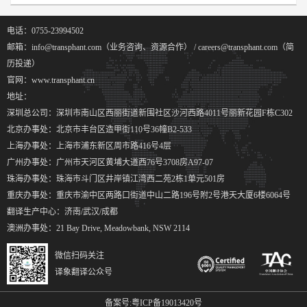
电话：0755-23994502
邮箱：info@transphant.com（业务咨询、资源合作） / careers@transphant.com（简
历投递）
官网：www.transphant.cn
地址：
深圳总公司：深圳市南山区西丽街道新围社区沙河西路4011号丽新花园F栋C302
北京办事处：北京市丰台区造甲街110号36幢B2-533
上海办事处：上海市浦东新区周市路416号4层
广州办事处：广州市天河区黄埔大道西76号3708房A97-07
珠海办事处：珠海市斗门区井岸镇江湾西二苑2栋1单元501房
重庆办事处：重庆市渝中区两路口街道中山二路196号附2号港天大厦6楼6064号
翻译生产中心：济南/武汉/成都
澳洲办事处：21 Bay Drive, Meadowbank, NSW 2114
微信扫码关注
译象翻译公众号
备案号:
粤ICP备19013420号