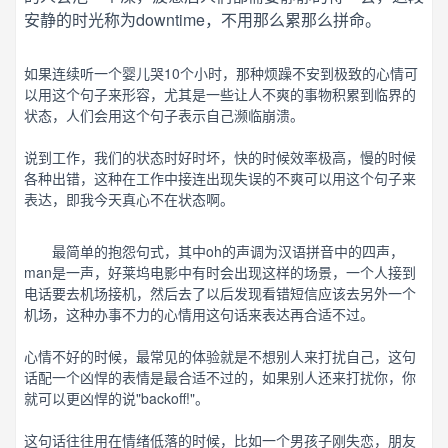
安静的时光称为downtime，不用那么累那么拼命。
如果连续听一个婴儿哭10个小时，那种烦躁不安到极致的心情可
以用这个句子来形容，尤其是一些让人不爽的事物积累到临界的
状态，人们会用这个句子表示自己濒临崩溃。
说到工作，我们的状态时好时坏，快的时候效率极高，慢的时候
各种出错，这种在工作中接连出现失误的不爽可以用这个句子来
表达，即我今天真心不在状态啊。
最简单的抱怨句式，其中oh的声调为汉语拼音中的四声，
man是一声，好莱坞电影中有时会出现这样的场景，一个人接到
电话要去机场接机，然后去了以后发现看错短信应该去另外一个
机场，这种办事不力的心情用这句话来表达再合适不过。
心情不好的时候，最常见的体验就是不想别人来打扰自己，这句
话配一个凶悍的表情是最合适不过的，如果别人还来打扰你，你
就可以更凶悍的说"backoff!"。
这句话往往用在情绪低落的时候，比如一个男孩子刚失恋，朋友