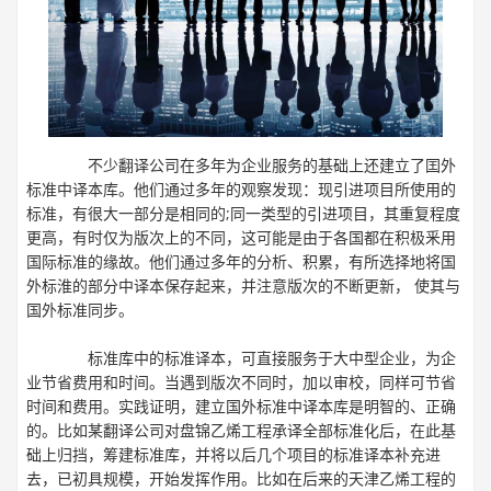
不少
翻译公司
在多年为企业服务的基础上还建立了囯外
标准中译本库。他们通过多年的观察发现：现引进项目所使用的
标准，有很大一部分是相同的;同一类型的引进项目，其重复程度
更高，有时仅为版次上的不同，这可能是由于各国都在积极釆用
国际标准的缘故。他们通过多年的分析、积累，有所选择地将国
外标淮的部分中译本保存起来，并注意版次的不断更新， 使其与
国外标准同步。
标准库中的标准译本，可直接服务于大中型企业，为企
业节省费用和时间。当遇到版次不同时，加以审校，同样可节省
时间和费用。实践证明，建立国外标准中译本库是明智的、正确
的。比如某翻译公司对盘锦乙烯工程承译全部标准化后，在此基
础上归挡，筹建标准库，并将以后几个项目的标准译本补充进
去，已初具规模，开始发挥作用。比如在后来的天津乙烯工程的