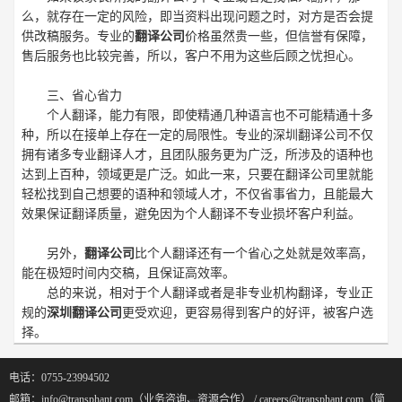
么，就存在一定的风险，即当资料出现问题之时，对方是否会提
供改稿服务。专业的
翻译公司
价格虽然贵一些，但信誉有保障，
售后服务也比较完善，所以，客户不用为这些后顾之忧担心。
三、省心省力
个人翻译，能力有限，即使精通几种语言也不可能精通十多
种，所以在接单上存在一定的局限性。专业的深圳翻译公司不仅
拥有诸多专业翻译人才，且团队服务更为广泛，所涉及的语种也
达到上百种，领域更是广泛。如此一来，只要在翻译公司里就能
轻松找到自己想要的语种和领域人才，不仅省事省力，且能最大
效果保证翻译质量，避免因为个人翻译不专业损坏客户利益。
另外，
翻译公司
比个人翻译还有一个省心之处就是效率高，
能在极短时间内交稿，且保证高效率。
总的来说，相对于个人翻译或者是非专业机构翻译，专业正
规的
深圳翻译公司
更受欢迎，更容易得到客户的好评，被客户选
择。
电话：0755-23994502
邮箱：info@transphant.com（业务咨询、资源合作） / careers@transphant.com（简