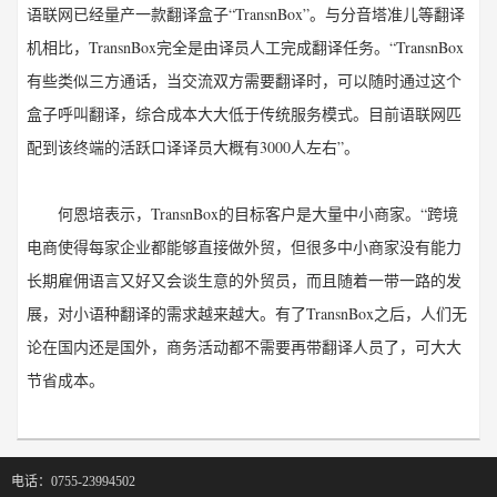
语联网已经量产一款翻译盒子“TransnBox”。与分音塔准儿等翻译
机相比，TransnBox完全是由译员人工完成翻译任务。“TransnBox
有些类似三方通话，当交流双方需要翻译时，可以随时通过这个
盒子呼叫翻译，综合成本大大低于传统服务模式。目前语联网匹
配到该终端的活跃口译译员大概有3000人左右”。
何恩培表示，TransnBox的目标客户是大量中小商家。“跨境
电商使得每家企业都能够直接做外贸，但很多中小商家没有能力
长期雇佣语言又好又会谈生意的外贸员，而且随着一带一路的发
展，对小语种翻译的需求越来越大。有了TransnBox之后，人们无
论在国内还是国外，商务活动都不需要再带翻译人员了，可大大
节省成本。
电话：0755-23994502