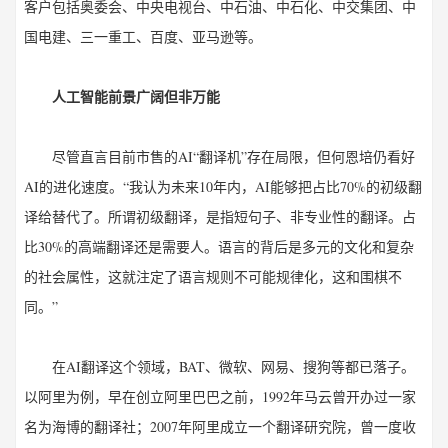
客户包括奥委会、中央电视台、中石油、中石化、中交集团、中
国电建、三一重工、百度、亚马逊等。
人工智能前景广阔但非万能
尽管直言目前市售的AI“翻译机”存在局限，但何恩培仍看好
AI的进化速度。“我认为未来10年内，AI能够把占比70%的初级翻
译给替代了。所谓初级翻译，是指短句子、非专业性的翻译。占
比30%的高端翻译还是需要人。语言的背后是多元的文化和复杂
的社会属性，这就注定了语言规则不可能规律化，这和围棋不
同。”
在AI翻译这个领域，BAT、微软、网易、搜狗等都已落子。
以阿里为例，早在创立阿里巴巴之前，1992年马云曾开办过一家
名为海博的翻译社；2007年阿里成立一个翻译研究院，曾一度收