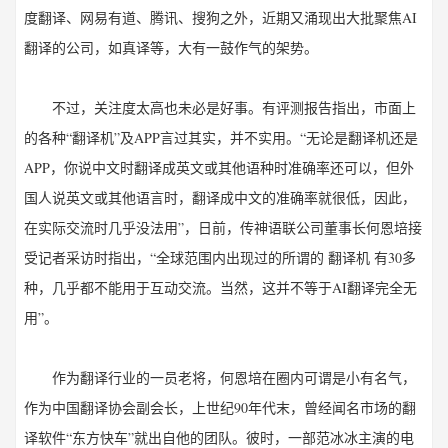
度翻译、网易有道、腾讯、搜狗之外，近期又涌现出大批聚焦AI
翻译的公司，如真译等，大有一鼓作气的架势。
不过，关注度太高也未必是好事。有评测报告指出，市面上
的各种“翻译机”及APP言过其实，并不实用。“无论是翻译机还是
APP，你说中文时翻译成英文或其他语种时准确率还可以，但外
国人说英文或其他语言时，翻译成中文的准确率就很低，因此，
在实际交流时几乎没法用”，日前，传神语联公司董事长何恩培接
受记者采访时指出，“全球范围内出现过的所谓的 翻译机 有30多
种，几乎都不能用于互动交流。当然，这并不等于AI翻译完全无
用”。
作为翻译行业的一员老将，何恩培在圈内可谓是小有名气，
作为中国翻译协会副会长，上世纪90年代末，曾经闻名市场的翻
译软件“东方快车”就出自他的团队。彼时，一部范冰冰主演的电