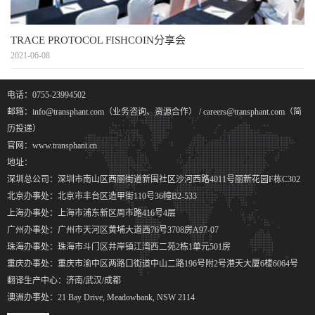
TRACE PROTOCOL FISHCOIN分享会
2021-06-08
电话：0755-23994502
邮箱：info@transphant.com（业务咨询、资源合作） / careers@transphant.com（简
历投递）
官网：www.transphant.cn
地址：
深圳总公司：深圳市南山区西丽街道新围社区沙河西路4011号丽新花园F栋C302
北京办事处：北京市丰台区造甲街110号36幢B2-533
上海办事处：上海市浦东新区周市路416号4层
广州办事处：广州市天河区黄埔大道西76号3708房A97-07
珠海办事处：珠海市斗门区井岸镇江湾西二苑2栋1单元501房
重庆办事处：重庆市渝中区两路口街道中山二路196号附2号港天大厦6楼6064号
翻译生产中心：济南/武汉/成都
澳洲办事处：21 Bay Drive, Meadowbank, NSW 2114