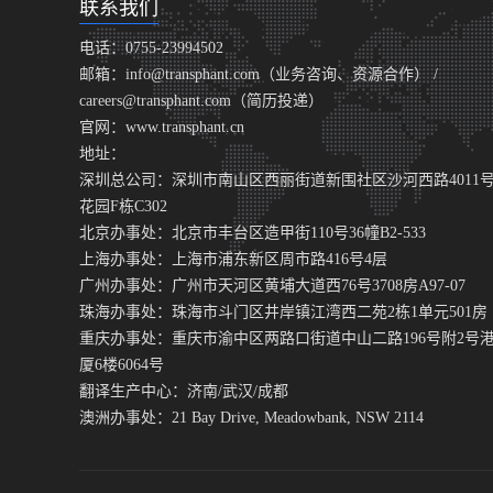
联系我们
电话：0755-23994502
邮箱：info@transphant.com（业务咨询、资源合作） /
careers@transphant.com（简历投递）
官网：www.transphant.cn
地址：
深圳总公司：深圳市南山区西丽街道新围社区沙河西路4011
花园F栋C302
北京办事处：北京市丰台区造甲街110号36幢B2-533
上海办事处：上海市浦东新区周市路416号4层
广州办事处：广州市天河区黄埔大道西76号3708房A97-07
珠海办事处：珠海市斗门区井岸镇江湾西二苑2栋1单元501房
重庆办事处：重庆市渝中区两路口街道中山二路196号附2号
厦6楼6064号
翻译生产中心：济南/武汉/成都
澳洲办事处：21 Bay Drive, Meadowbank, NSW 2114