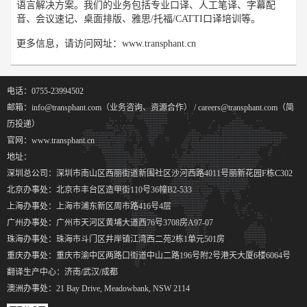
语言解决方案。我们的业务包括专业口译、人工笔译、字幕配
音、会议速记、桌面排版、雅思/托福/CATTI口译培训等。
更多信息，请访问网址：www.transphant.cn
电话：0755-23994502
邮箱：info@transphant.com（业务咨询、资源合作） / careers@transphant.com（简
历投递）
官网：www.transphant.cn
地址：
深圳总公司：深圳市南山区西丽街道新围社区沙河西路4011号丽新花园F栋C302
北京办事处：北京市丰台区造甲街110号36幢B2-533
上海办事处：上海市浦东新区周市路416号4层
广州办事处：广州市天河区黄埔大道西76号3708房A97-07
珠海办事处：珠海市斗门区井岸镇江湾西二苑2栋1单元501房
重庆办事处：重庆市渝中区两路口街道中山二路196号附2号港天大厦6楼6064号
翻译生产中心：济南/武汉/成都
澳洲办事处：21 Bay Drive, Meadowbank, NSW 2114