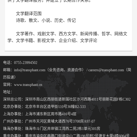
供了文学翻译服务，并建立了长期合作关系。
文学翻译范围
诗歌、散文、小说、历史、传记
文学著作、戏剧文学、西方文学、新闻传播、哲学、网络文
学、文学书籍、影视文学、企业介绍、文学评论
电话：0755-23994502
邮箱：info@transphant.com（业务咨询、资源合作） / careers@transphant.com（简
历投递）
官网：www.transphant.cn
地址：
深圳总公司：深圳市南山区西丽街道新围社区沙河西路4011号丽新花园F栋C302
北京办事处：北京市丰台区造甲街110号36幢B2-533
上海办事处：上海市浦东新区周市路416号4层
广州办事处：广州市天河区黄埔大道西76号3708房A97-07
珠海办事处：珠海市斗门区井岸镇江湾西二苑2栋1单元501房
重庆办事处：重庆市渝中区两路口街道中山二路196号附2号港天大厦6楼6064号