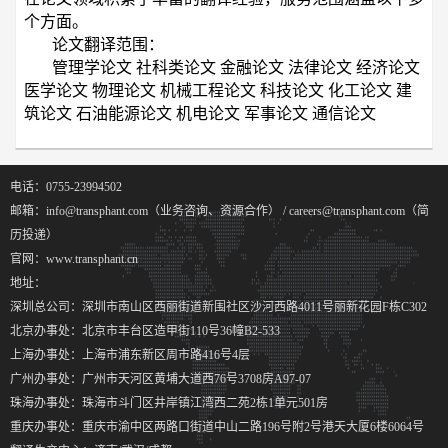
个方面。
论文翻译范围：
管理学论文 社科类论文 金融论文 法律论文 经济论文
医学论文 物理论文 机械工程论文 科技论文 化工论文 建
筑论文 石油能源论文 机电论文 军事论文 通信论文
电话：0755-23994502
邮箱：info@transphant.com（业务咨询、资源合作） / careers@transphant.com（简
历投递）
官网：www.transphant.cn
地址：
深圳总公司：深圳市南山区西丽街道新围社区沙河西路4011号丽新花园F栋C302
北京办事处：北京市丰台区造甲街110号36幢B2-533
上海办事处：上海市浦东新区周市路416号4层
广州办事处：广州市天河区黄埔大道西76号3708房A97-07
珠海办事处：珠海市斗门区井岸镇江湾西二苑2栋1单元501房
重庆办事处：重庆市渝中区两路口街道中山二路196号附2号港天大厦6楼6064号