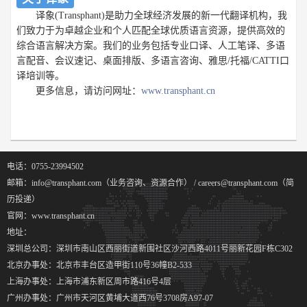
译象(Transphant)是助力全球经济发展的新一代
翻译机构
，我
们致力于为卓越企业和个人匹配全球优质语言资源，提供高效的
综合语言解决方案。我们的业务包括专业口译、人工笔译、多语
言配音、会议速记、桌面排版、多语言咨询、雅思/托福/CATTI口
译培训等。
更多信息，请访问网址：
www.transphant.cn
电话：0755-23994502
邮箱：info@transphant.com（业务咨询、资源合作） / careers@transphant.com（简
历投递）
官网：www.transphant.cn
地址：
深圳总公司：深圳市南山区西丽街道新围社区沙河西路4011号丽新花园F栋C302
北京办事处：北京市丰台区造甲街110号36幢B2-533
上海办事处：上海市浦东新区周市路416号4层
广州办事处：广州市天河区黄埔大道西76号3708房A97-07