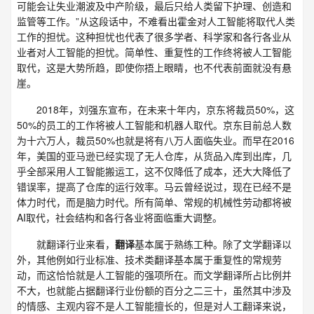
可能会让失业潮波及中产阶级，最后只给人类留下护理、创造和
监管等工作。”从这段话中，不难看出霍金对人工智能将取代人类
工作的担忧。这种担忧也代表了很多学者、科学家和各行各业从
业者对人工智能的担忧。简单性、重复性的工作终将被人工智能
取代，这是大势所趋，即使你捂上眼睛，也不代表前面就没有悬
崖。
2018年，刘强东宣布，在未来十年内，京东将裁员50%，这
50%的员工的工作将被人工智能和机器人取代。京东目前总人数
为十六万人，裁员50%也就是将有八万人面临失业。而早在2016
年，美国的亚马逊已经实现了无人仓库，从货品入库到出库，几
乎全部采用人工智能搬运工，这不仅降低了成本，还大大降低了
错误率，提高了仓库的运行效率。马云曾经说过，现在已经不是
体力时代，而是脑力时代。所有简单、常规的机械性劳动都将被
AI取代，社会结构和各行各业将面临重大调整。
就翻译行业来看，
翻译
基本属于熟练工种。除了文学翻译以
外，其他例如行业标准、技术类翻译基本属于重复性的常规劳
动，而这恰恰就是人工智能的强项所在。而文学翻译所占比例并
不大，也就能占据翻译行业份额的百分之二三十，虽然其中涉及
的情感、主观内容不是人工智能擅长的，但是对人工翻译来说，