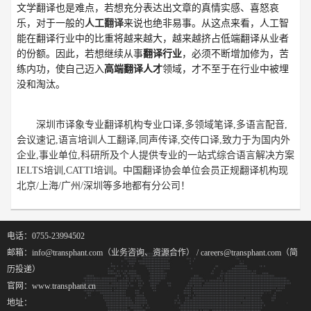
文学翻译也是难点，若想充分表达出文章的真情实感、喜怒哀
乐，对于一般的
人工翻译
来说也绝非易事。从这点来看，人工智
能在翻译行业中的比重将越来越大，越来越挤占低端翻译从业者
的份额。因此，若想继续从事
翻译行业
，必须不断增加修为，苦
练内功，使自己迈入
高端翻译人才
领域，才不至于在行业中被埋
没和淘汰。
深圳市译象专业翻译机构专业口译,多领域笔译,多语言配音,
会议速记,语言培训人工翻译,同声传译,交传口译,致力于为国内外
企业,事业单位,科研所及个人提供专业的一站式综合语言解决方案
IELTS培训,CATTI培训。中国翻译协会单位会员正规翻译机构现
北京/上海/广州/深圳等多地都有分公司！
电话：0755-23994502
邮箱：info@transphant.com（业务咨询、资源合作） / careers@transphant.com（简
历投递）
官网：www.transphant.cn
地址：