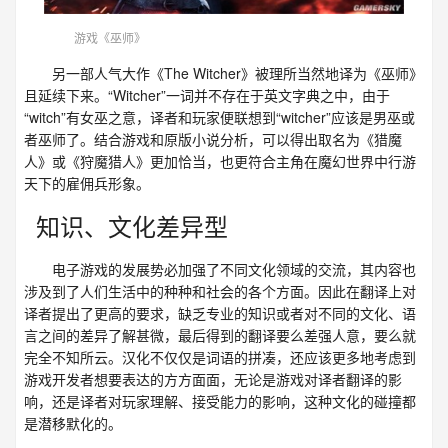
游戏《巫师》
另一部人气大作《The Witcher》被理所当然地译为《巫师》
且延续下来。“Witcher”一词并不存在于英文字典之中，由于
“witch”有女巫之意，译者和玩家便联想到“witcher”应该是男巫或
者巫师了。结合游戏和原版小说分析，可以得出取名为《猎魔
人》或《狩魔猎人》更加恰当，也更符合主角在魔幻世界中行游
天下的雇佣兵形象。
知识、文化差异型
电子游戏的发展势必加强了不同文化领域的交流，其内容也
涉及到了人们生活中的种种和社会的各个方面。因此在翻译上对
译者提出了更高的要求，缺乏专业的知识或者对不同的文化、语
言之间的差异了解甚微，最后得到的翻译要么差强人意，要么就
完全不知所云。汉化不仅仅是词语的拼凑，还应该更多地考虑到
游戏开发者想要表达的方方面面，无论是游戏对译者翻译的影
响，还是译者对玩家理解、接受能力的影响，这种文化的碰撞都
是潜移默化的。