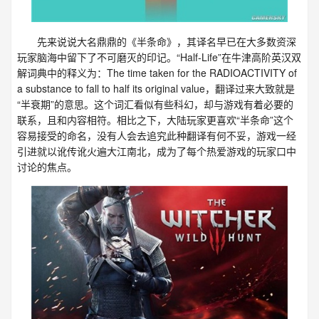
先来说说大名鼎鼎的《半条命》，其译名早已在大多数资深
玩家脑海中留下了不可磨灭的印记。“Half-Life”在牛津高阶英汉双
解词典中的释义为：The time taken for the RADIOACTIVITY of
a substance to fall to half its original value，翻译过来大致就是
“半衰期”的意思。这个词汇看似有些科幻，却与游戏有着必要的
联系，且和内容相符。相比之下，大陆玩家更喜欢“半条命”这个
容易接受的命名，没有人会去追究此种翻译有何不妥，游戏一经
引进就以讹传讹火遍大江南北，成为了每个热爱游戏的玩家口中
讨论的焦点。