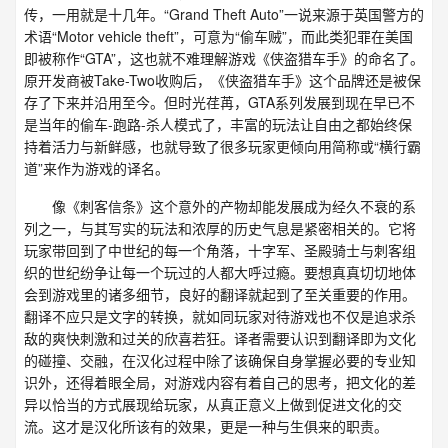
传，一用就是十几年。“Grand Theft Auto”一说来源于英国警方的
术语“Motor vehicle theft”，可意为“偷车贼”，而此类犯罪在美国
即被称作“GTA”，这也就不难理解游戏《侠盗猎车手》的命名了。
原开发商被Take-Two收购后，《侠盗猎车手》这个品牌还是被保
存了下来并沿用至今。但时光荏苒，GTA系列发展到现在早已不
是当年的偷车-跑路-杀人模式了，丰富的玩法让自由之都始终保
持着活力与新鲜感，也就导致了很多玩家更倾向用简称或“横行霸
道”来作为游戏的译名。
像《刺客信条》这个意外的产物却能发展成为经久不衰的系
列之一，与其写实的玩法和浓厚的历史气息是紧密相关的。它将
玩家带回到了中世纪的每一个角落，十字军、圣殿骑士与刺客组
织的世纪纷争让每一个玩过的人都大呼过瘾。要想真真切切地体
会到游戏里的诸多细节，良好的翻译就起到了至关重要的作用。
翻译不应只是文字的转换，就如同玩家对待游戏也不仅是追求杀
敌的爽快刺激和过关的欣喜若狂。译者需要认识到翻译即为文化
的碰撞、交融，在汉化过程中除了该确保自身掌握必要的专业知
识外，还得着眼全局，对游戏内容有着自己的思考，把文化的差
异以恰当的方式展现给玩家，从真正意义上做到促进文化的交
流。这才是汉化所该有的效果，更是一种与生俱来的职责。