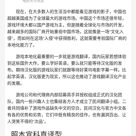
电影头号玩家
现在，在大多数人的生活当中都能看见游戏的影子，中国也
超越美国成为了全球最大的游戏市场。中国这个市场还很年轻，
游戏环境大都以国产游戏为主，但是随着全球化与市场的开发，
越来越多的国际厂商开始重视中国市场，这就像是一场“文化入
侵”，而如何在这场“入侵”中获得胜利，这就需要考验国际厂商的
本地化能力了。
游戏本地化最重要的一步就是游戏翻译，国内玩家若想体验
到这些国外大作，要么学好英语，要么就只能等待汉化版的发
布。期待汉化版的游戏玩家们就跟等待好莱坞电影字幕一样。比
起学英语，汉化版更为现实，所以这也推动了游戏翻译汉化产业
的发展。
游戏公司和代理商内部招募高手并授权组成正式的汉化团
队，国内一些兴趣人士也集结各方人才成立了民间翻译小组。二
者共同填补了游戏作品缺失中文的空白，民间汉化与官方中文各
有各的优势和劣势，它们中既有精良的佳作，也有漏洞百出、让
人哭笑不得的“次品”。
照本宣科直译型