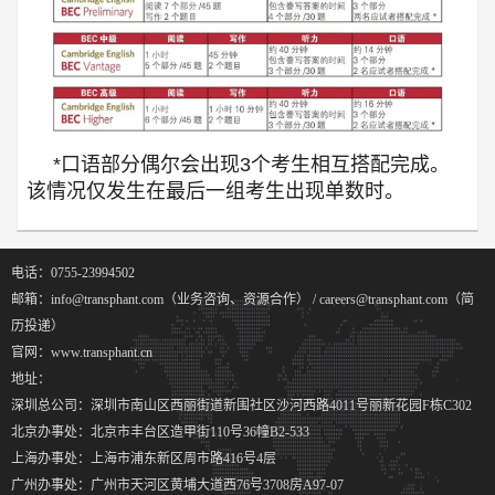
*口语部分偶尔会出现3个考生相互搭配完成。
该情况仅发生在最后一组考生出现单数时。
电话：0755-23994502
邮箱：info@transphant.com（业务咨询、资源合作） / careers@transphant.com（简
历投递）
官网：www.transphant.cn
地址：
深圳总公司：深圳市南山区西丽街道新围社区沙河西路4011号丽新花园F栋C302
北京办事处：北京市丰台区造甲街110号36幢B2-533
上海办事处：上海市浦东新区周市路416号4层
广州办事处：广州市天河区黄埔大道西76号3708房A97-07