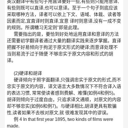
英汉翻译中有些句子用直译要好一些,有些则只能用意译,
有些则既可以直译,也可以意译。至于一个句子到底应该
采取哪种方法，译者可以依上下文、语域、体裁、读者等
因素而定,宜直译时则直译,宜意 译时则意译,没有一成不变
的规则。所谓糟习无定则"即是此理。
需要指出的是，要恰到好处地运用直译和意译的方法
还需要初学翻译者通过大量的翻译实践来逐步掌握。直译
把握不好易倾向于拘泥于原文形式的硬译;而意译处理不
当则易流于过于随便 不够忠实于原文内容和形式的胡
译。
(2)硬译和胡译
硬译倾向于照字面翻译,只强调忠实于原文的形式,而不
忠实于原文的内容，译文语言大多数情况下不符合译入语
的表达习惯, 常常使读者感到费解、难懂(如例4和例5)。
胡译则倾向于过度自由，只追求译文通顺，对原文的内容
却不够忠实(如例6和例7)。与硬译相比,胡译更具有欺骗
性,读者如果不去核对原文,就 很难发现其中的谬误。
例 4 In that first year 1895, two kinds of films were
made.