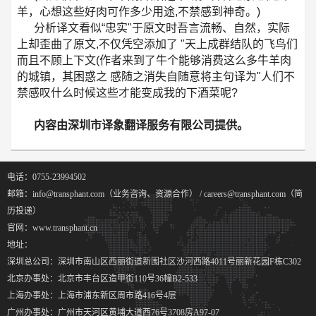
羊，心想这些好肉可作多少用途,不禁感到神奇。)
分析译文看似“忠实"于原文时吾言流畅、自然，实际
上却歪曲了原文,不仅凭空添加了 "天上成群结队的飞鸟们
而且不顾上下文(作者来到了牛个能够消费这么多牛羊肉
的城镇，其困惑之 感随之消失自随意将主句译为"人们不
禁感叹什么时候这些才能变成我的下酒菜呢?
内容由深圳市译象翻译服务有限公司提供。
电话：0755-23994502
邮箱：info@transphant.com（业务咨询、资源合作） / careers@transphant.com（简
历投递）
官网：www.transphant.cn
地址：
深圳总公司：深圳市南山区西丽街道新围社区沙河西路4011号丽新花园F栋C302
北京办事处：北京市丰台区造甲街110号36幢B2-533
上海办事处：上海市浦东新区周市路416号4层
广州办事处：广州市天河区黄埔大道西76号3708房A97-07