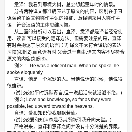
意译：我看到那棵大树，总会想起童年时的情景。
分析两种译文都准确表达了原文的内容，区别在于直
译保留了原文物称作主语的特征，意译则采用人称作主
语，符合汉语的主体思维习惯。
从上面的分析可以看出，直译、意译都是译者经常使
用、读者 可以接受的翻译方法。但需要注意的是，直译
有时会拘泥于原文的语言形式,译文不太符合译语的表达
习惯(如例2),而意译有时 又会过于自由,译文内容不尽符合
原文的内容(如例3)。
例 2 ： He was a reticent man. When he spoke, he
spoke eloquently.
直译：他是一个沉默的人。当他说话的时候，他说得
很雄辩。
(试比较他平时沉默寡言,但一说起话来就滔滔不绝。)
例 3 ; Love and knowledge, so far as they were
possible, led upward toward the heavens.
意译：爱和知识使我飘飘若仙。
(试比较爱和知识总是尽其所能引我升向天堂。)
严格说来，直译和意译之间并没有十分清楚的界限。