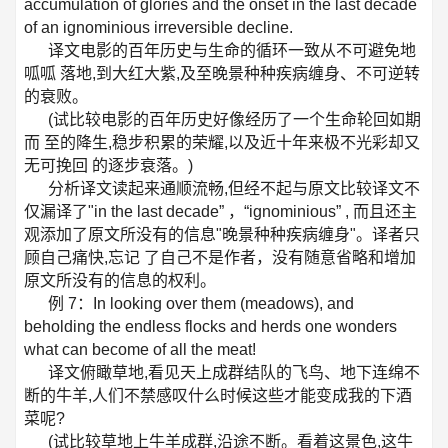
accumulation of glories and the onset in the last decade
of an ignominious irreversible decline.
译文电影的百年历史与生命的循环一致从不可避免地
呱呱 落地,到大红大紫,及至晚景种种疾病缠身、不可逆转
的衰败。
(试比较电影的百年历史好像经历了一个生命轮回如期
而 至的降生,稳步积累的荣耀,以及近十年来极不光彩却又
无可挽回 的逐步衰落。)
分析译文读起来通顺流畅,但经不起与原文比较译文不
仅漏译了"in the last decade” ，“ignominious” , 而且还主
观添加了原文所没有的信息"晚景种种疾病缠身"。译者只
顾自己痛快,忘记 了自己不是作者，没有随意省略和增加
原文所没有的信息的权利。
例 7：In looking over them (meadows), and
beholding the endless flocks and herds one wonders
what can become of all the meat!
译文俯瞰草地,看见天上成群结队的飞鸟、地下连绵不
断的牛羊,人们不禁感叹什么时候这些才能变成我的下酒
菜呢?
(试比较草地上牛羊成群,沿途不断。看着这景色,这牛