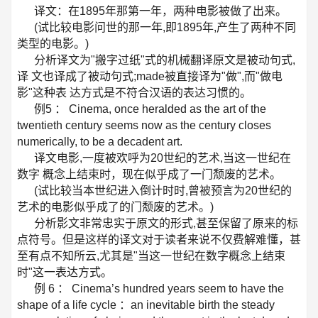
译文：在1895年那第一年，两种电影被做了出来。
(试比较电影问世的那一年,即1895年,产生了两种不同
类型的电影。)
分析译文为"搬字过纸"式的机械翻译原文是被动句式,
译 文也译成了被动句式;made被直接译为"做",而"做电
影"这种表 达方式是不符合汉语的表达习惯的。
例5 ： Cinema, once heralded as the art of the
twentieth century seems now as the century closes
numerically, to be a decadent art.
译文电影,一度被欢呼为20世纪的艺术,当这一世纪在
数字 概念上结束时，现在似乎成了一门颓废的艺术。
(试比较当本世纪进入倒计时时,曾被预言为20世纪的
艺术的电影似乎成了的门颓废的艺术。)
分析影文非常忠实于原文的形式,甚至保留了原来的标
点符号。但是这样的译文对于读者来说不仅费解难懂，甚
至有点不知所云,尤其是"当这一世纪在数字概念上结束
时"这一表达方式。
例 6 ： Cinema’s hundred years seem to have the
shape of a life cycle ：an inevitable birth the steady