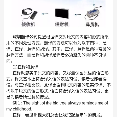
深圳翻译公司
提醒根据译文对原文的内容和形式所采
用的不同处理方式，翻译的方法可以分为以下四种：硬
译、直译、意译和胡译。其中，直译、意译是两种常见的
翻译方法，而硬译和胡译是译者必须避免的两种不良倾
向。
(1)直译和意译
直译既忠实于原文的内容，又尽量保留原语的语言形
式。译文基本上符合译入语的表达习惯，读者也能看得
懂。与直译相比较，意译更强调原文内容的忠实传译，不
拘泥于原文的语言形式, 语言符合译入语的表达习惯，更
易为读者所理解和接受。
例 1 : The sight of the big tree always reminds me of
my childhood.
直译：看见那棵大树总会让我记起童年时的情景。