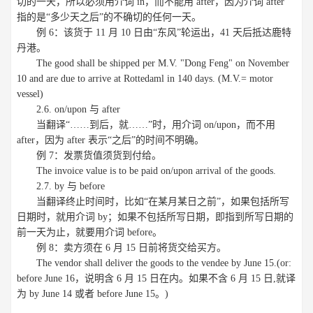
切的一天，所以必须用介词 in，而不能用 after，因为介词 after
指的是“多少天之后”的不确切的任何一天。
例 6：该货于 11 月 10 日由“东风”轮运出，41 天后抵达鹿特
丹港。
The good shall be shipped per M.V. "Dong Feng" on November
10 and are due to arrive at Rottedaml in 140 days. (M.V.= motor
vessel)
2.6. on/upon 与 after
当翻译“……到后，就……”时，用介词 on/upon，而不用
after，因为 after 表示“之后”的时间不明确。
例 7：发票货值须货到付给。
The invoice value is to be paid on/upon arrival of the goods.
2.7. by 与 before
当翻译终止时间时，比如“在某月某日之前”，如果包括所写
日期时，就用介词 by；如果不包括所写日期，即指到所写日期的
前一天为止，就要用介词 before。
例 8：卖方须在 6 月 15 日前将货交给买方。
The vendor shall deliver the goods to the vendee by June 15.(or:
before June 16，说明含 6 月 15 日在内。如果不含 6 月 15 日,就译
为 by June 14 或者 before June 15。)