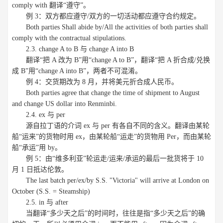
comply with 翻译“遵守”。
例 3：双方都应遵守/双方的一切活动都应遵守合约规定。
Both parties Shall abide by/All the activities of both parties shall
comply with the contractual stipulations.
2.3. change A to B 与 change A into B
翻译“把 A 改为 B”用“change A to B”，翻译“把 A 折合成/兑换
成 B”用“change A into B”，两者不可混淆。
例 4：交货期改为 8 月，并将美元折合成人民币。
Both parties agree that change the time of shipment to August
and change US dollar into Renminbi.
2.4. ex 与 per
源自拉丁语的介词 ex 与 per 有各自不同的含义。翻译由某轮
船“运来”的货物时用 ex，由某轮船“运走”的货物用 Per，而由某轮
船“承运”用 by。
例 5：由“维多利亚”轮运走/运来/承运的最后一批货将于 10
月 1 日抵达伦敦。
The last batch per/ex/by S.S. "Victoria" will arrive at London on
October (S.S. = Steamship)
2.5. in 与 after
当翻译“多少天之后”的时间时，往往是指“多少天之后”的确