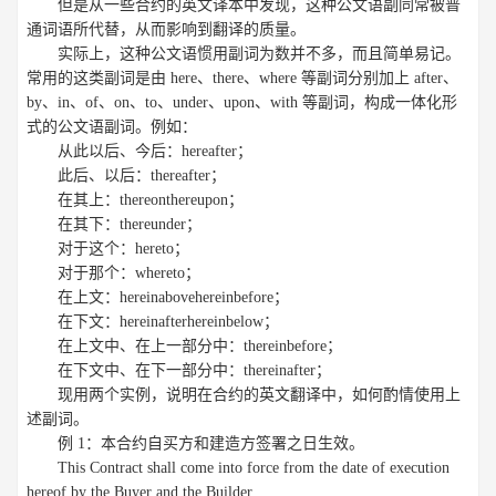
但是从一些合约的英文译本中发现，这种公文语副同常被普
通词语所代替，从而影响到翻译的质量。
实际上，这种公文语惯用副词为数并不多，而且简单易记。
常用的这类副词是由 here、there、where 等副词分别加上 after、
by、in、of、on、to、under、upon、with 等副词，构成一体化形
式的公文语副词。例如：
从此以后、今后：hereafter；
此后、以后：thereafter；
在其上：thereonthereupon；
在其下：thereunder；
对于这个：hereto；
对于那个：whereto；
在上文：hereinabovehereinbefore；
在下文：hereinafterhereinbelow；
在上文中、在上一部分中：thereinbefore；
在下文中、在下一部分中：thereinafter；
现用两个实例，说明在合约的英文翻译中，如何酌情使用上
述副词。
例 1：本合约自买方和建造方签署之日生效。
This Contract shall come into force from the date of execution
hereof by the Buyer and the Builder.