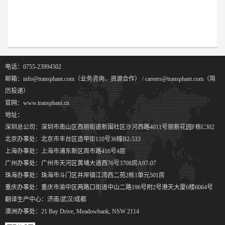
电话：0755-23994502
邮箱：info@transphant.com（业务咨询、资源合作） / careers@transphant.com（简
历投递）
官网：www.transphant.cn
地址：
深圳总公司：深圳市南山区西丽街道新围社区沙河西路4011号丽新花园F栋C302
北京办事处：北京市丰台区造甲街110号36幢B2-533
上海办事处：上海市浦东新区周市路416号4层
广州办事处：广州市天河区黄埔大道西76号3708房A97-07
珠海办事处：珠海市斗门区井岸镇江湾西二苑2栋1单元501房
重庆办事处：重庆市渝中区两路口街道中山二路196号附2号港天大厦6楼6064号
翻译生产中心：济南/武汉/成都
澳洲办事处：21 Bay Drive, Meadowbank, NSW 2114