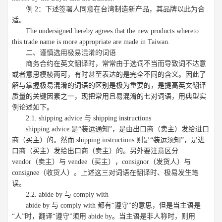
例 2：下述签署人同意在台湾制造新产品，其品牌以此为合
适。
The undersigned hereby agrees that the new products whereto
this trade name is more appropriate are made in Taiwan.
二、谨慎选用极易混淆的词语
商务合约在英文翻译时，常常由于选词不当而导致词不达意
或者意思模棱两可，有时甚至表达的是完全不同的含义。因此了
解与掌握极易混淆的词语的区别是极为重要的，是提高英文翻译
质量的关键因素之一，现把常用且易混淆的七对词语，用典型实
例论述如下。
2.1. shipping advice 与 shipping instructions
shipping advice 是“装运通知”，是由出口商（卖主）发给进口
商（买主）的。然而 shipping instructions 则是“装运须知”，是进
口商（买主）发给出口商（卖主）的。另外要注意区分
vendor（卖主）与 vendee（买主），consignor（发货人）与
consignee（收货人）。上述这三对词语在翻译时、极易发生笔
误。
2.2. abide by 与 comply with
abide by 与 comply with 都有“遵守”的意思，但是当主语是
“人”时，翻译“遵守”须用 abide by。当主语是非人称时，则用