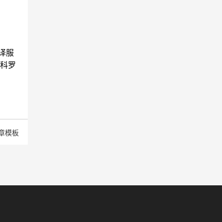
译服
科罗
章模板