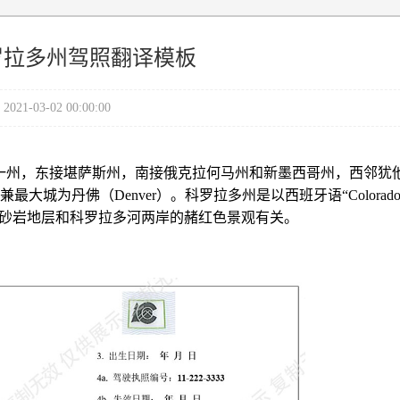
罗拉多州驾照翻译模板
2021-03-02 00:00:00
部的一州，东接堪萨斯州，南接俄克拉何马州和新墨西哥州，西邻犹
最大城为丹佛（Denver）。
科罗拉多州是以西班牙语“Colorado
的砂岩地层和科罗拉多河两岸的赭红色景观有关。