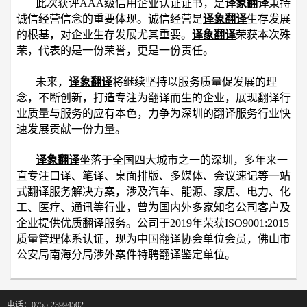
此次获评AAA级信用企业认证证书，是
译象翻译
秉持
诚信经营信念的重要体现。诚信经营是
译象翻译
生存发展
的根基，对企业生存发展尤其重要。
译象翻译
荣获本次殊
荣，代表的是一份荣誉，更是一份责任。
未来，
译象翻译
将继续坚持以服务质量促发展的理
念，不断创新，打造专注为翻译而生的企业，展现翻译行
业质量与服务的应有本色，力争为深圳的翻译服务行业快
速发展贡献一份力量。
译象翻译
坐落于全国四大城市之一的深圳，多年来一
直专注口译、笔译、桌面排版、多媒体、会议速记等一站
式翻译服务解决方案，涉及汽车、能源、家居、电力、化
工、医疗、通讯等行业，曾为国内外多家知名公司客户及
企业提供优质翻译服务。公司于2019年荣获ISO9001:2015
质量管理体系认证，现为中国翻译协会单位会员，佛山市
公安局南海分局涉外案件特聘翻译鉴定单位。
电话：0755-23994502