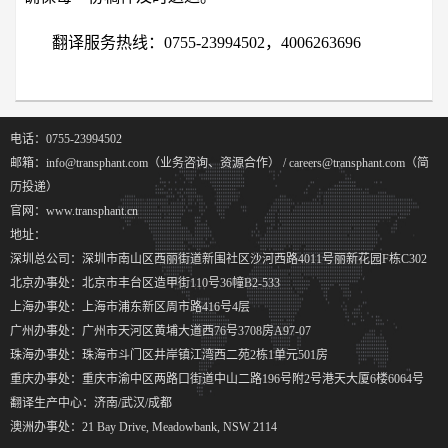
翻译服务热线：0755-23994502，4006263696
电话：0755-23994502
邮箱：info@transphant.com（业务咨询、资源合作） / careers@transphant.com（简
历投递）
官网：www.transphant.cn
地址：
深圳总公司：深圳市南山区西丽街道新围社区沙河西路4011号丽新花园F栋C302
北京办事处：北京市丰台区造甲街110号36幢B2-533
上海办事处：上海市浦东新区周市路416号4层
广州办事处：广州市天河区黄埔大道西76号3708房A97-07
珠海办事处：珠海市斗门区井岸镇江湾西二苑2栋1单元501房
重庆办事处：重庆市渝中区两路口街道中山二路196号附2号港天大厦6楼6064号
翻译生产中心：济南/武汉/成都
澳洲办事处：21 Bay Drive, Meadowbank, NSW 2114