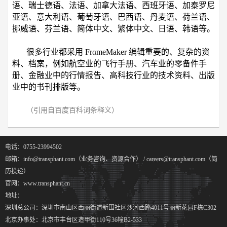
语、瑞士德语、法语、加拿大法语、西班牙语、加泰罗尼
亚语、意大利语、葡萄牙语、巴西语、丹麦语、荷兰语、
挪威语、芬兰语、简体中文、繁体中文、日语、韩语等。
很多行业都采用 Fr
α
meMaker 编辑重要的、复杂的资
料、档案，例如航空业的飞行手册、汽车业的零备件手
册、金融业中的行情报告、高科技行业的技术资料、出版
业中的书刊排版等。
（引用自百度百科词条释义）
电话：0755-23994502
邮箱：info@transphant.com（业务咨询、资源合作） / careers@transphant.com（简
历投递）
官网：www.transphant.cn
地址：
深圳总公司：深圳市南山区西丽街道新围社区沙河西路4011号丽新花园F栋C302
北京办事处：北京市丰台区造甲街110号36幢B2-533