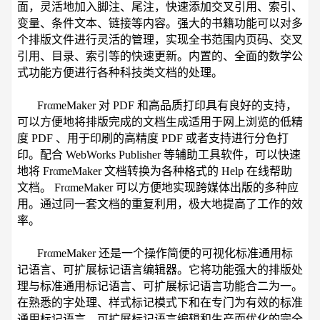
面，灵活地加入脚注、尾注，快速添加交叉引用、索引、
变量、条件文本、链接等内容。强大的书籍功能可以对多
个排版文件进行灵活的管理，实现全书范围内页码、交叉
引用、目录、索引等的快速更新。内置的、全面的数学公
式功能方便进行各种科技类文档的处理。
Fr
α
meMaker 对 PDF 和高品质打印具有良好的支持，
可以方便地将排版完成的文档生成适用于网上浏览的低精
度 PDF 、用于印刷的高精度 PDF 或者支持进行分色打
印。配合 WebWorks Publisher 等辅助工具软件，可以快速
地将 Fr
α
meMaker 文档转换为各种格式的 Help 在线帮助
文档。 Fr
α
meMaker 可以方便地实现跨媒体出版的多种应
用。通过同一套文档的重复利用，极大地提高了工作的效
率。
Fr
α
meMaker 还是一个操作简便的可视化标准通用标
记语言、可扩展标记语言编辑器。它将功能强大的排版处
理与标准通用标记语言、可扩展标记语言功能合二为一。
在熟悉的字处理、样式标记模式下和在专门为有效的标准
通用标记语言、可扩展标记语言编辑和生产而优化的完全