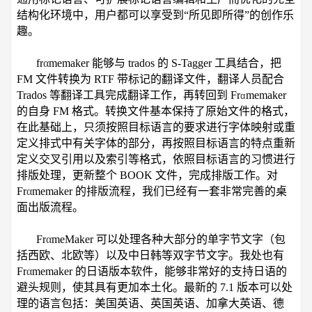
结构化环境中，用户都可以享受到“所见即所得”的创作乐
趣。
fr
α
memaker 能够与 trados 的 S-Tagger 工具结合，把
FM 文件转换为 RTF 带标记的翻译文件，翻译人员配合
Trados 等翻译工具完成翻译工作，再转回到 Fr
memaker
α
的自身 FM 格式。转换文件基本保持了原始文件的格式，
在此基础上，只须按照目标语言的要求进行字体映射或重
定义排式中有关字体的部分，再按照目标语言的特点重新
定义交叉引用以及索引等格式，依照目标语言的习惯进行
排版处理，更新整个 BOOK 文件，完成排版工作。对
Fr
α
memaker 的排版流程，我们已经有一套非常完善的桌
面出版流程。
Fr
α
meMaker 可以处理各种大部分的单字节文字（包
括西欧、北欧等）以及中日韩等双字节文字。我处也有
Fr
α
memaker 的日语版本软件，能够非常好的支持日语的
避头规则，使其具有更加本土化。最新的 7.1 版本可以处
理的语言包括：美国英语、英国英语、加拿大英语、德