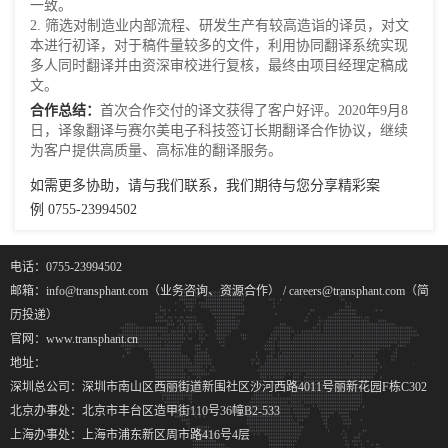
一致。
2. 筛选对制造业内部流程、研发生产有较高造诣的译员，对文
本进行初译，对于稿件量较多的文件，利用协同翻译系统实现
多人同时翻译并由资深审校进行复核，最终由项目经理定稿成
文。
合作总结：
首次合作交付的译文获得了客户好评。2020年9月8
日，译象翻译与赛尔美电子科技签订长期翻译合作协议，继续
为客户提供高质量、高标准的翻译服务。
如需更多协助，请与我们联系，我们期待与您分享精彩案
例 0755-23994502
电话：0755-23994502
邮箱：info@transphant.com（业务咨询、资源合作） / careers@transphant.com（简
历投递）
官网：www.transphant.cn
地址：
深圳总公司：深圳市南山区西丽街道新围社区沙河西路4011号丽新花园F栋C302
北京办事处：北京市丰台区造甲街110号36幢B2-533
上海办事处：上海市浦东新区周市路416号4层