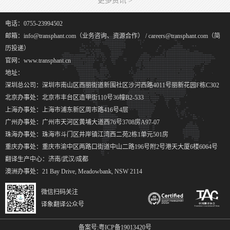
更多资讯 >
电话：0755-23994502
邮箱：info@transphant.com（业务咨询、资源合作） / careers@transphant.com（简
历投递）
官网：www.transphant.cn
地址：
深圳总公司：深圳市南山区西丽街道新围社区沙河西路4011号丽新花园F栋C302
北京办事处：北京市丰台区造甲街110号36幢B2-533
上海办事处：上海市浦东新区周市路416号4层
广州办事处：广州市天河区黄埔大道西76号3708房A97-07
珠海办事处：珠海市斗门区井岸镇江湾西二苑2栋1单元501房
重庆办事处：重庆市渝中区两路口街道中山二路196号附2号港天大厦6楼6064号
翻译生产中心：济南/武汉/成都
澳洲办事处：21 Bay Drive, Meadowbank, NSW 2114
微信扫码关注
译象翻译公众号
备案号:
粤ICP备19013420号