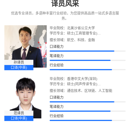
译员风采
优选专业译员，多语种丰富行业经验，为您提供高品质一站式多语言服
务。
毕业院校：北美沙省公立大学
学历专业：硕士(工商管理专业)
语言证书：北美Canaglobe商务英语教师资格
擅长领域：航空、科技、金融
口译能力
笔译能力
孙译员
行业经验
口译(中英)
毕业院校：香港中文大学(深圳)
学历专业：硕士(同声传译专业)
语言证书：英语专业八级、CATTI二级笔译、雅思
擅长领域：通信技术、区块链、人工智能
口译能力
笔译能力
范译员
行业经验
口译(中英)