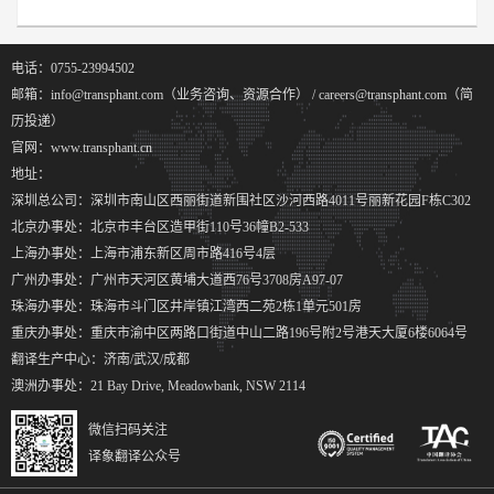
电话：0755-23994502
邮箱：info@transphant.com（业务咨询、资源合作） / careers@transphant.com（简
历投递）
官网：www.transphant.cn
地址：
深圳总公司：深圳市南山区西丽街道新围社区沙河西路4011号丽新花园F栋C302
北京办事处：北京市丰台区造甲街110号36幢B2-533
上海办事处：上海市浦东新区周市路416号4层
广州办事处：广州市天河区黄埔大道西76号3708房A97-07
珠海办事处：珠海市斗门区井岸镇江湾西二苑2栋1单元501房
重庆办事处：重庆市渝中区两路口街道中山二路196号附2号港天大厦6楼6064号
翻译生产中心：济南/武汉/成都
澳洲办事处：21 Bay Drive, Meadowbank, NSW 2114
微信扫码关注
译象翻译公众号