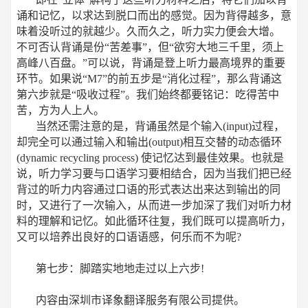
诵和记忆，以求达到脱口而出的感觉。因为背得越多，意
味着没听过的就越少。久而久之，听力实力便会大增。
不可否认背诵是份“苦差事”，但“欲穷大地三千里，须上
高峰八百盘。”可以说，背诵是登上听力最高境界的重要
环节。如果说“M7”的前五步是“消化过程”，那么背诵这
第六步就是“吸收过程”。我们始终都要铭记：吃得苦中
苦，方为人上人。
当然还需注意的是，背诵虽然是个输入(input)过程，
却完全可以通过输入和输出(output)相互交替的动态循环
(dynamic recycling process) 使记忆达到最佳效果。也就是
说，听力学习要与口语学习要相结合，因为当我们把已经
背过的听力内容通过口语的形式表达出来达到输出的同
时，又进行了一次输入，从而进一步加深了我们对听力材
料的理解和记忆。如此循环往复，我们既可以提高听力，
又可以培养出良好的口语语感，何乐而不为呢?
第七步：脚踏实地地走过以上六步!
内容由深圳市译象翻译服务有限公司提供。