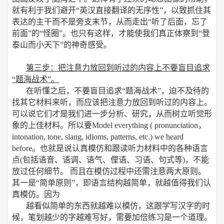
就有利于我们避开“英汉直接翻译的无序性”，以致抓住其
表达的主干而不是旁支末节，从而走出“听了后面，忘了
前面”的“怪圈”。也只有这样，才能使我们真正体察到“登
泰山而小天下”的神奇感受。
第三步：把注意力放回到听过的内容上不要盲目追求
“题海战术”。
在听懂之后，不要盲目追求“题海战术”，迫不及待的
找其它材料来听，而应该把注意力放回到听过的内容上。
可以说它们才是我们进一步分析、研究，从而树立听觉形
象的上佳材料。所以要Model everything ( pronunciation，
intonation, tone, slang, idioms, patterns, etc.) we heard
before。也就是说认真模仿和跟读听力材料中的各种语言
点(包括语音、语调、语气、俚语、习语、句式等)，不能
放过任何细节。 而且在模仿过程中还需注意两大原则。
其一是“简单原则”，即语言结构越简单，就越值得我们认
真模仿。因为
越看似简单的东西就越难以模仿，这跟学写汉字的时
候，笔划越少的字越难写好，需要加倍练习是一个道理。