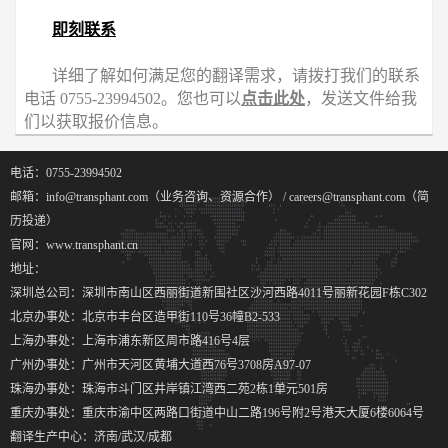
即刻联系
详细了解如何满足您的翻译需求，请拨打我们的联系
电话 0755-23994502。您也可以
点击此处
，发送文件给我
们以获取报价信息。
电话：0755-23994502
邮箱：info@transphant.com（业务咨询、资源合作） / careers@transphant.com（简
历投递）
官网：www.transphant.cn
地址：
深圳总公司：深圳市南山区西丽街道新围社区沙河西路4011号丽新花园F栋C302
北京办事处：北京市丰台区造甲街110号36幢B2-533
上海办事处：上海市浦东新区周市路416号4层
广州办事处：广州市天河区黄埔大道西76号3708房A97-07
珠海办事处：珠海市斗门区井岸镇江湾西二苑2栋1单元501房
重庆办事处：重庆市渝中区两路口街道中山二路196号附2号港天大厦6楼6064号
翻译生产中心：济南/武汉/成都