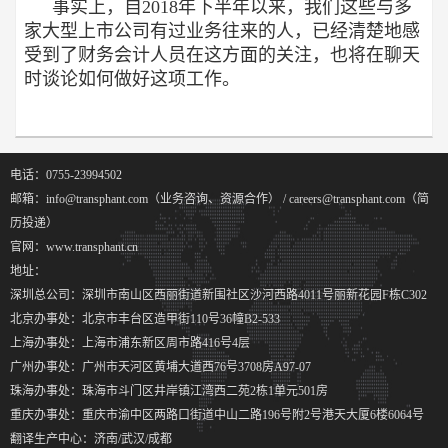
事实上，自2018年下半年以来，我们这些与多
家大型上市公司有过业务往来的人，已经清楚地感
受到了财务会计人员在这方面的关注，也将在聊天
时谈论如何做好这项工作。
电话：0755-23994502
邮箱：info@transphant.com（业务咨询、资源合作） / careers@transphant.com（简
历投递）
官网：www.transphant.cn
地址：
深圳总公司：深圳市南山区西丽街道新围社区沙河西路4011号丽新花园F栋C302
北京办事处：北京市丰台区造甲街110号36幢B2-533
上海办事处：上海市浦东新区周市路416号4层
广州办事处：广州市天河区黄埔大道西76号3708房A97-07
珠海办事处：珠海市斗门区井岸镇江湾西二苑2栋1单元501房
重庆办事处：重庆市渝中区两路口街道中山二路196号附2号港天大厦6楼6064号
翻译生产中心：济南/武汉/成都