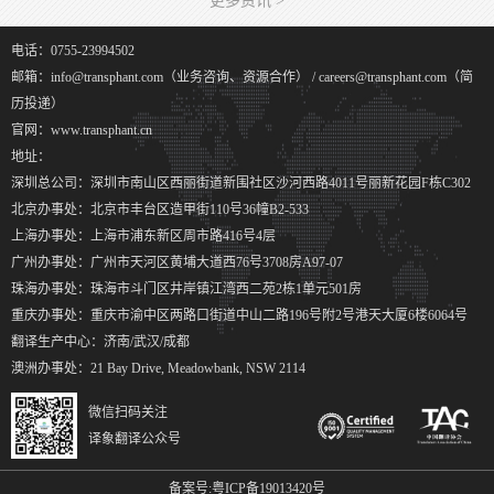
更多资讯 >
电话：0755-23994502
邮箱：info@transphant.com（业务咨询、资源合作） / careers@transphant.com（简
历投递）
官网：www.transphant.cn
地址：
深圳总公司：深圳市南山区西丽街道新围社区沙河西路4011号丽新花园F栋C302
北京办事处：北京市丰台区造甲街110号36幢B2-533
上海办事处：上海市浦东新区周市路416号4层
广州办事处：广州市天河区黄埔大道西76号3708房A97-07
珠海办事处：珠海市斗门区井岸镇江湾西二苑2栋1单元501房
重庆办事处：重庆市渝中区两路口街道中山二路196号附2号港天大厦6楼6064号
翻译生产中心：济南/武汉/成都
澳洲办事处：21 Bay Drive, Meadowbank, NSW 2114
微信扫码关注
译象翻译公众号
备案号:
粤ICP备19013420号