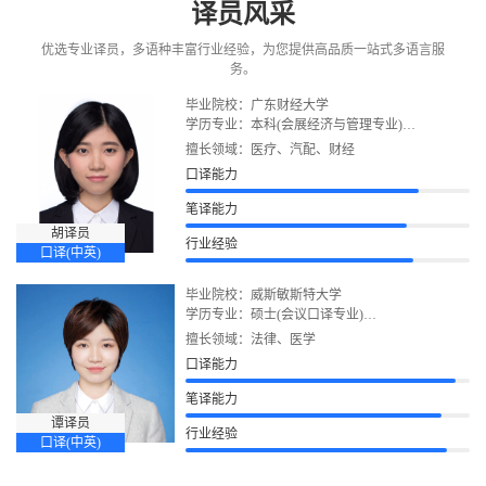
译员风采
优选专业译员，多语种丰富行业经验，为您提供高品质一站式多语言服
务。
毕业院校：广东财经大学
学历专业：本科(会展经济与管理专业)
语言证书：CATTI二级口译、CATTI三级笔译、雅
擅长领域：医疗、汽配、财经
思
口译能力
笔译能力
胡译员
行业经验
口译(中英)
毕业院校：威斯敏斯特大学
学历专业：硕士(会议口译专业)
语言证书：雅思、CATTI二级笔译
擅长领域：法律、医学
口译能力
笔译能力
谭译员
行业经验
口译(中英)