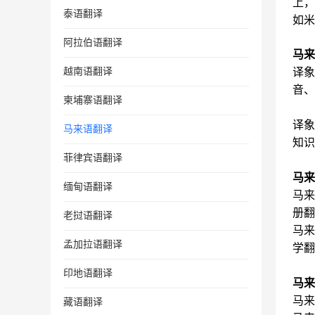
上，
泰语翻译
如米
阿拉伯语翻译
马来
越南语翻译
译象
音、
柬埔寨语翻译
译象
马来语翻译
知识
菲律宾语翻译
马来
缅甸语翻译
马来
册翻
老挝语翻译
马来
孟加拉语翻译
学翻
印地语翻译
马来
马来
藏语翻译